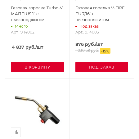
Газовая горелка Turbo-V
Газовая горелка V-FIRE
МАПП US 1" c
EU 7/16" с
пьезоподжигом
пьезоподжигом
Много
Под заказ
Арт.: 9.14002
Арт.: 9.14003
876
руб.
/шт
4 837
руб.
/шт
1 030.59
руб.
-
15
%
В КОРЗИНУ
ПОД ЗАКАЗ