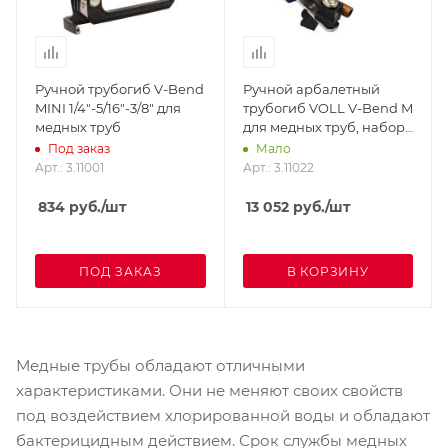
Ручной трубогиб V-Bend
Ручной арбалетный
MINI 1/4"-5/16"-3/8" для
трубогиб VOLL V-Bend M
медных труб
для медных труб, набор
1/4"-7/8" в ящике
Под заказ
Мало
Арт.: 3.11001
Арт.: 3.11022
834
руб.
/шт
13 052
руб.
/шт
ПОД ЗАКАЗ
В КОРЗИНУ
Медные трубы обладают отличными
характеристиками. Они не меняют своих свойств
под воздействием хлорированной воды и обладают
бактерицидным действием. Срок службы медных