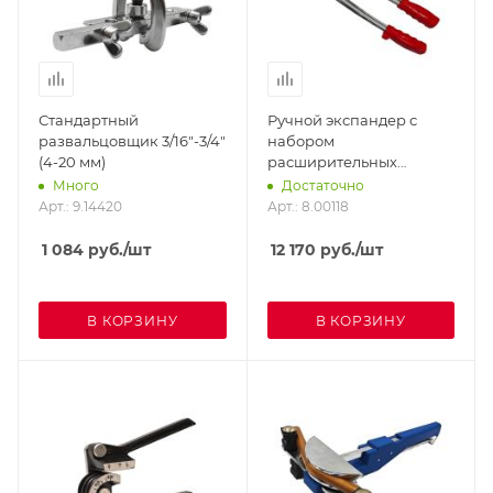
Стандартный
Ручной экспандер с
развальцовщик 3/16"-3/4"
набором
(4-20 мм)
расширительных
головок для медных труб
Много
Достаточно
3/8"-1.1/8" в ящике
Арт.: 9.14420
Арт.: 8.00118
1 084
руб.
/шт
12 170
руб.
/шт
В КОРЗИНУ
В КОРЗИНУ