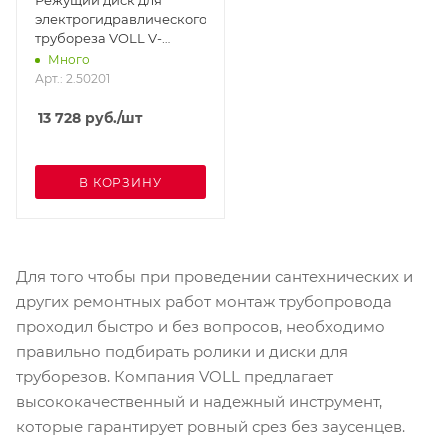
Режущий диск для
электрогидравлического
трубореза VOLL V-
Cutter 2-
Много
8 дюймов (от 50 до 200 мм)
Арт.: 2.50201
13 728
руб.
/шт
В КОРЗИНУ
Для того чтобы при проведении сантехнических и
других ремонтных работ монтаж трубопровода
проходил быстро и без вопросов, необходимо
правильно подбирать ролики и диски для
труборезов. Компания VOLL предлагает
высококачественный и надежный инструмент,
которые гарантирует ровный срез без заусенцев.