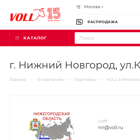
Москва
РАСПРОДАЖА
КАТАЛОГ
г. Нижний Новгород, ул.Ки
—
—
—
Главная
О компании
Партнеры
VOLL в Региона
САЙТ
nn@voll.ru