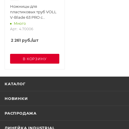
Ножницы для
пластиковых труб VOLL
V-Blade 63 PRO с
тефлоновым покрытием
Много
Арт.: 4.70006
2 261
руб.
/шт
В КОРЗИНУ
КАТАЛОГ
НОВИНКИ
РАСПРОДАЖА
ЛИНЕЙКА INDUSTRIAL