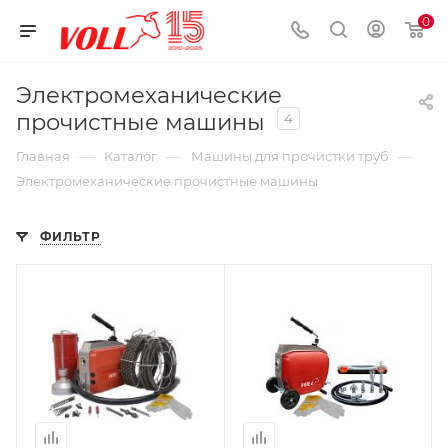
0
Электромеханические
прочистные машины
4
—
—
—
Главная
Каталог
Машины для прочистки труб
Электромеханические прочистные машины
ФИЛЬТР