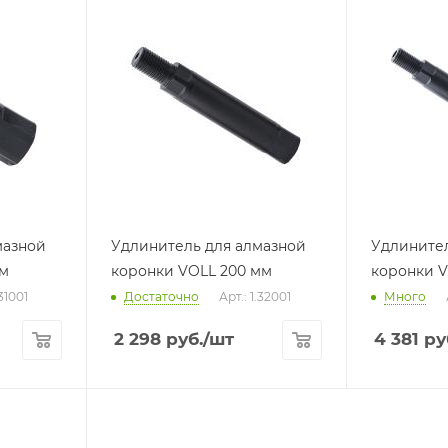
мазной
Удлинитель для алмазной
Удлинител
мм
коронки VOLL 200 мм
коронки V
.31001
Достаточно
Арт.: 1.32001
Много
2 298
руб.
/шт
4 381
ру