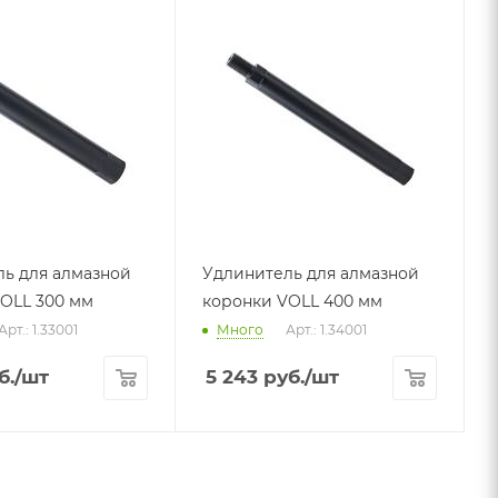
ь для алмазной
Удлинитель для алмазной
OLL 300 мм
коронки VOLL 400 мм
Арт.: 1.33001
Много
Арт.: 1.34001
б.
/шт
5 243
руб.
/шт