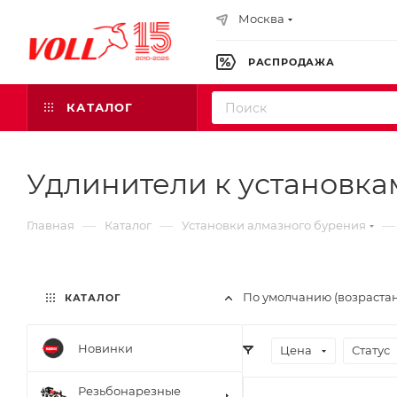
Москва
РАСПРОДАЖА
КАТАЛОГ
Удлинители к установка
—
—
—
Главная
Каталог
Установки алмазного бурения
По умолчанию (возраста
КАТАЛОГ
Новинки
Цена
Статус
Резьбонарезные