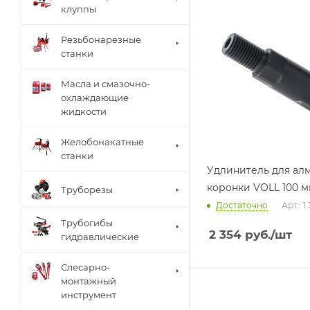
клуппы
Резьбонарезные
станки
Масла и смазочно-
охлаждающие
жидкости
Желобонакатные
станки
Удлинитель для ал
коронки VOLL 100 
Труборезы
Достаточно
Арт.: 1
Трубогибы
2 354
руб.
/шт
гидравлические
Слесарно-
монтажный
инструмент