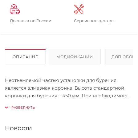
Доставка по России
Сервисные центры
ОПИСАНИЕ
МОДИФИКАЦИИ
ДОП ОБОР
Неотъемлемой частью установки для бурения
является алмазная коронка. Высота стандартной
коронки для бурения – 450 мм. При необходимости
пробурить более глубокое отверстие, используется
удлинитель для сверла. Торговая марка «VOLL»
выпускает удлинители длиной от 100 до 500 мм.
Сделанные из высокопрочного материала, они
Новости
выгодно отличаются своей износостойкостью и