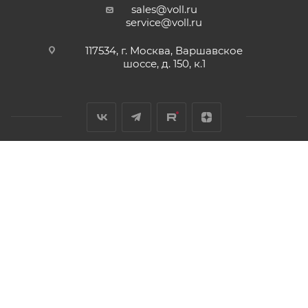
sales@voll.ru
service@voll.ru
117534, г. Москва, Варшавское
шоссе, д. 150, к.1
2011 - 2026 © Инструменты и оборудование для монтажа и
обработки труб
Разработано в