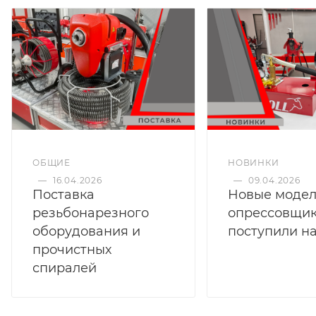
продолжительным сроком эксплуатации.
ОБЩИЕ
НОВИНКИ
—
16.04.2026
—
09.04.2026
Поставка
Новые моде
резьбонарезного
опрессовщи
оборудования и
поступили на
прочистных
спиралей