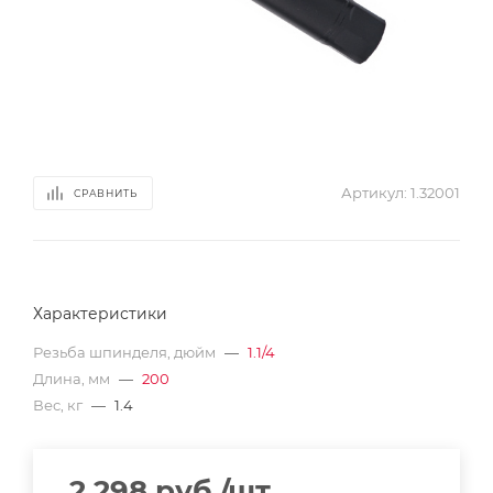
Артикул:
1.32001
СРАВНИТЬ
Характеристики
Резьба шпинделя, дюйм
—
1.1/4
Длина, мм
—
200
Вес, кг
—
1.4
2 298
руб.
/шт