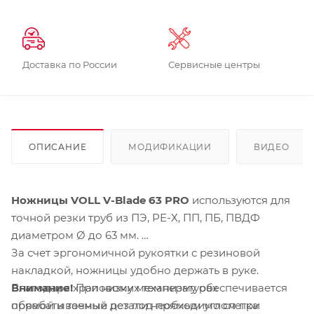
Доставка по России
Сервисные центры
ОПИСАНИЕ
МОДИФИКАЦИИ
ВИДЕО
Ножницы VOLL V-Blade 63 PRO
используются для
точной резки труб из ПЭ, РЕ-Х, ПП, ПБ, ПВДФ
диаметром Ø до 63 мм.
За счет эргономичной рукоятки с резиновой
накладкой, ножницы удобно держать в руке.
Внимание!
При низких температурах
Благодаря храповому механизму обеспечивается
обрабатываемые детали необходимо слегка
прямой и точный рез под прямым углом при