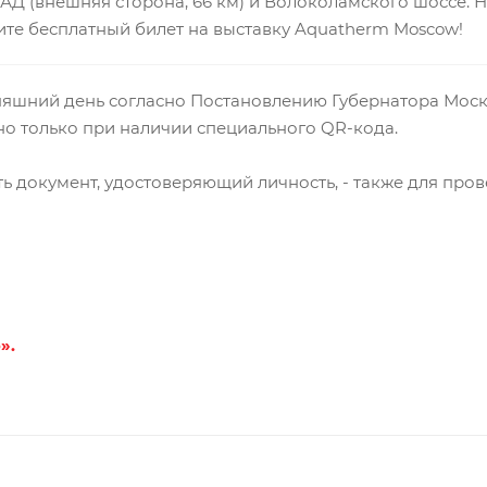
Д (внешняя сторона, 66 км) и Волоколамского шоссе. 
те бесплатный билет на выставку Aquatherm Moscow!
шний день согласно Постановлению Губернатора Московс
но только при наличии специального QR-кода.
ь документ, удостоверяющий личность, - также для пров
».