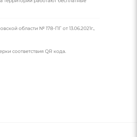
На территории работают бесплатные
кой области № 178-ПГ от 13.06.2021г.,
ерки соответствия QR кода.