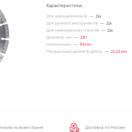
Характеристики
Для швонарезчиков
—
Да
Для ручного инструмента
—
Да
Для камнерезных станков
—
Да
Диаметр, мм
—
230
Назначение
—
бетон
Посадочный диаметр диска
—
22,23 мм
лиалы по всей стране
Доставка по России