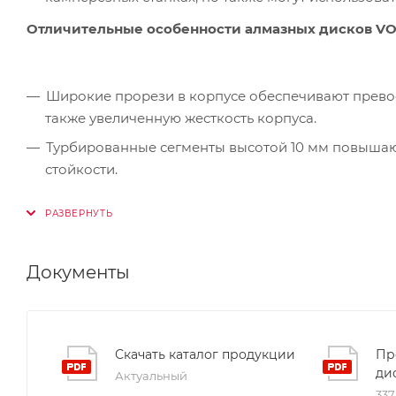
Отличительные особенности алмазных дисков VOL
Широкие прорези в корпусе обеспечивают превос
также увеличенную жесткость корпуса.
Турбированные сегменты высотой 10 мм повышаю
стойкости.
Могу использоваться как для резки с водой, так и
Диаметр посадочного места - 22,2 мм.
Документы
Скачать каталог продукции
Пр
ди
Актуальный
337