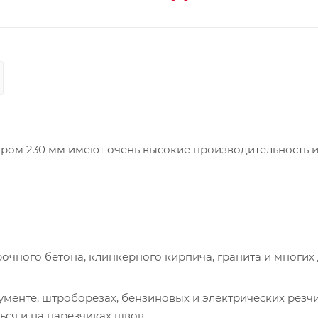
ром 230 мм имеют очень высокие производительность 
чного бетона, клинкерного кирпича, гранита и многих 
менте, штроборезах, бензиновых и электрических резчи
ься и на нарезчиках швов.