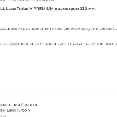
L LaserTurbo V PREMIUM диаметром 230 мм:
ходные характеристики охлаждения корпуса и сегменто
т эффективность и скорость реза при сохранении высо
 без воды.
езентация Алманые
ски LaserTurbo V
,9 кб