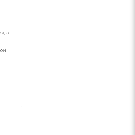
в, а
кой