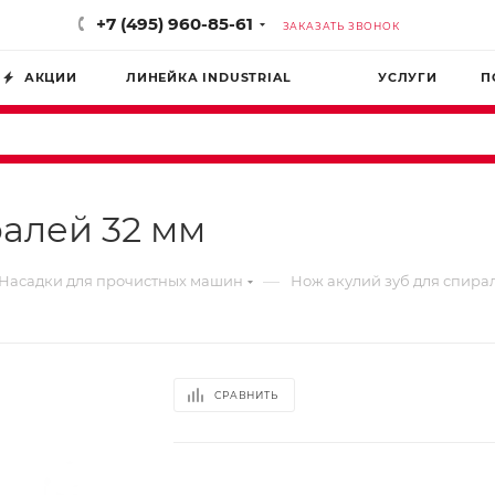
+7 (495) 960-85-61
ЗАКАЗАТЬ ЗВОНОК
АКЦИИ
ЛИНЕЙКА INDUSTRIAL
УСЛУГИ
П
ралей 32 мм
—
Насадки для прочистных машин
Нож акулий зуб для спира
СРАВНИТЬ