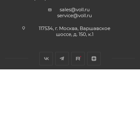
sales@voll.ru
service@voll.ru
117534, г. Москва, Варшавское
шоссе, д. 150, к.1
2011 - 2026 © Инструменты и оборудование для монтажа и
обработки труб
Разработано в