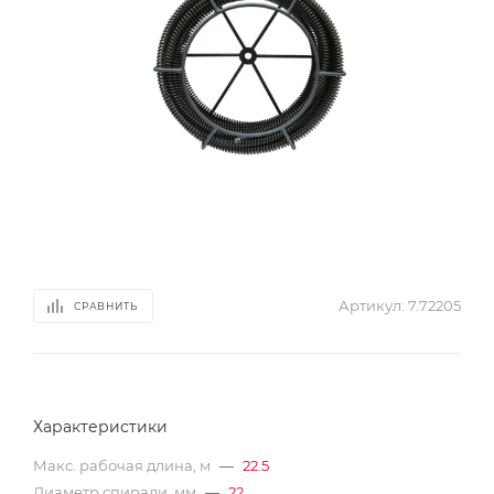
Артикул:
7.72205
СРАВНИТЬ
Характеристики
Макс. рабочая длина, м
—
22.5
Диаметр спирали, мм
—
22