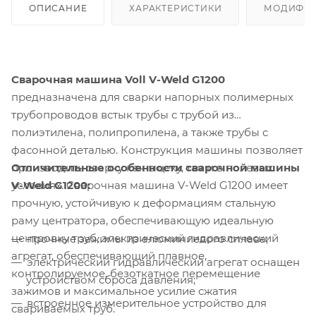
ОПИСАНИЕ
ХАРАКТЕРИСТИКИ
МОДИФИ
Сварочная машина Voll V-Weld G1200
предназначена для сварки напорных полимерных
трубопроводов встык трубы с трубой из
полиэтилена, полипропилена, а также трубы с
фасонной деталью. Конструкция машины позволяет
Отличительные особенности сварочной машины
производить сварку как в цеху, так и в полевых
V-Weld G1200:
условиях. Сварочная машина V-Weld G1200 имеет
прочную, устойчивую к деформациям стальную
раму центратора, обеспечивающую идеальную
центровку труб, электрический гидравлический
прочные зажимы из алюминиевого сплава;
агрегат, обеспечивающий плавное,
электрический гидравлический агрегат оснащен
контролируемое, безоткатное перемещение
устройством сброса давления;
зажимов и максимальное усилие сжатия
встроенное измерительное устройство для
свариваемых труб.