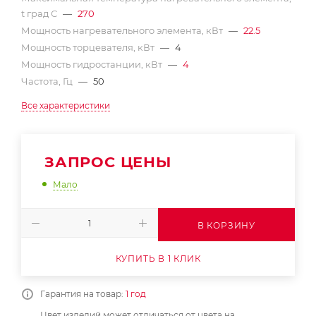
t град С
—
270
Мощность нагревательного элемента, кВт
—
22.5
Мощность торцевателя, кВт
—
4
Мощность гидростанции, кВт
—
4
Частота, Гц
—
50
Все характеристики
ЗАПРОС ЦЕНЫ
Мало
В КОРЗИНУ
КУПИТЬ В 1 КЛИК
Гарантия на товар:
1 год
Цвет изделий может отличаться от цвета на