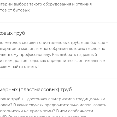
итерии выбора такого оборудования и отличия
тов от бытовых.
ковых труб
о методов сварки полиэтиленовых труб, еще больше –
ппаратов и машин, в многообразии которых несложно
кушенному профессионалу. Как выбрать надежный
ит вам долгие годы, как определиться с оптимальным
ожем найти ответы!
ерных (пластмассовых) труб
ковые трубы – достойная альтернатива традиционным
дам? В каких случаях предпочтительно использовать
атегорически не приемлемы? В чем особенности
уб? Оцените все плюсы и минусы, сделайте