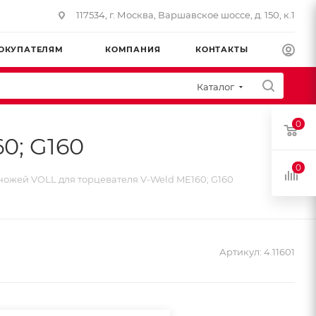
117534, г. Москва, Варшавское шоссе, д. 150, к.1
ОКУПАТЕЛЯМ
КОМПАНИЯ
КОНТАКТЫ
Каталог
0
0; G160
0
ножей VOLL для торцевателя V-Weld ME160; G160
Артикул:
4.11601