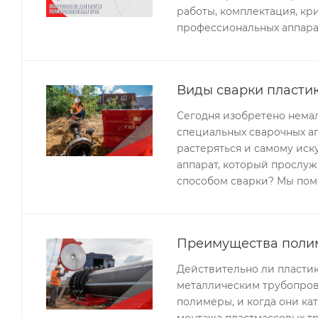
работы, комплектация, кр
профессиональных аппара
Виды сварки пласти
Сегодня изобретено немал
специальных сварочных а
растеряться и самому ис
аппарат, который прослуж
способом сварки? Мы пом
Преимущества полим
Действительно ли пласти
металлическим трубопрово
полимеры, и когда они к
монтажа пластмассовых тр