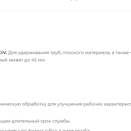
rV.
Для удерживания труб, плоского материала, а также 
й захват до 45 мм.
мическую обработку для улучшения рабочих характерис
ещам длительный срок службы.
внутренняя форма губок в виде ромба.