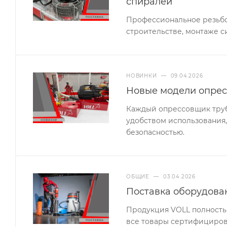
спиралей
Профессиональное резьбо
строительстве, монтаже с
НОВИНКИ
—
09.04.2026
Новые модели опрес
Каждый опрессовщик труб 
удобством использования,
безопасностью.
ОБЩИЕ
—
03.04.2026
Поставка оборудова
Продукция VOLL полность
все товары сертифицирова