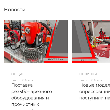
выравнивание трубы).
Новости
Эксплуатация при температуре окружающей
среды не ниже +10 гр. С
ОБЩИЕ
НОВИНКИ
—
16.04.2026
—
09.04.2026
Поставка
Новые моде
резьбонарезного
опрессовщи
оборудования и
поступили на
прочистных