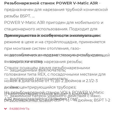
Резьбонарезной станок POWER V-Matic A3R
-
предназначен для нарезания трубной конической
резьбы BSPT.
POWER V-Matic A3R пригоден для мобильного и
стационарного использования. Подходит для
Преимущества и особенности эксплуатации:
долговременной эксплуатации в интенсивном
режиме в цехе и на стройплощадке, применяется
при монтаже систем отопления, газо-
водоснабжения и нарезает точную резьбу очень
автоматическая подача смазочно-охлаждающей
высокого качества.
жидкости в зону нарезания резьбы;
Станок оснащён двумя резьбонарезными
защищенный выключатель;
головками типа REX, с посадочными местами для
внутренний гратосниматель;
ножей в диапазоне от ½ до 2 дюймов и 2.1/2-3
самоцентрирующийся труборез;
дюйма.
На резьбонарезной станок VOLL POWER V-Matic
В комплектацию станка входят 3 комплекта
зажимной патрон ударного действия с макс.
A3R предоставляется гарантия 1 год!
резьбонарезных ножей: BSPT ½ - ¾ дюйма; BSPT 1-2
зажимным усилием;
дюйма и 2.1/2-3 дюйма.
центрирующий зажимной патрон (осевое