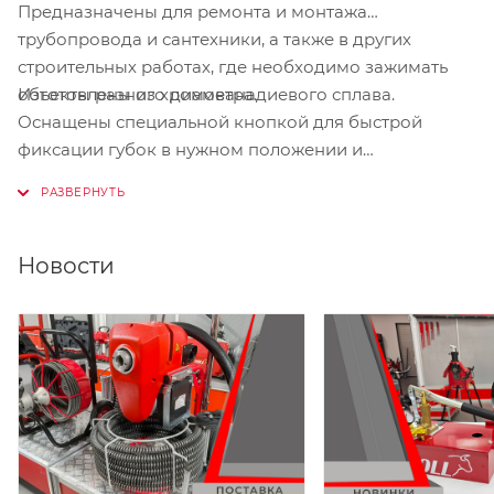
Предназначены для ремонта и монтажа
трубопровода и сантехники, а также в других
строительных работах, где необходимо зажимать
Изготовлены из хромованадиевого сплава.
объекты разного диаметра.
Оснащены специальной кнопкой для быстрой
фиксации губок в нужном положении и
прорезиненными рукоятками, для удобного
удержания в руке.
Новости