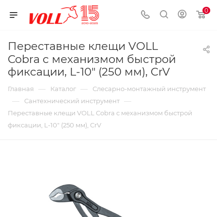
0
Переставные клещи VOLL
Cobra с механизмом быстрой
фиксации, L-10" (250 мм), CrV
—
—
Главная
Каталог
Слесарно-монтажный инструмент
—
—
Сантехнический инструмент
Переставные клещи VOLL Cobra с механизмом быстрой
фиксации, L-10" (250 мм), CrV