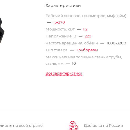
Характеристики
Рабочий диапазон диаметров, мм(дюйм)
—
15-270
Мощность, кВт
—
1.2
Напряжение, В
—
220
Частота вращения, об/мин
—
1600-3200
Тип товара
—
Труборезы
Максимальная толщина стенки трубы,
сталь, мм
—
10
Все характеристики
лиалы по всей стране
Доставка по России