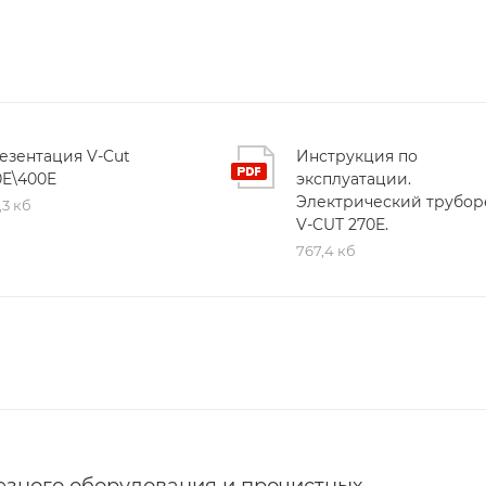
езентация V-Cut
Инструкция по
0E\400E
эксплуатации.
Электрический трубор
,3 кб
V-CUT 270E.
767,4 кб
езного оборудования и прочистных