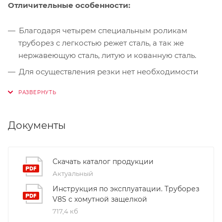
Отличительные особенности:
Благодаря четырем специальным роликам
труборез с легкостью режет сталь, а так же
нержавеющую сталь, литую и кованную сталь.
Для осуществления резки нет необходимости
делать полный оборот вокруг трубы, достаточно
вращательного движения в диапазоне 25
градусов для получения ровного и быстрого
реза.
Документы
Благодаря уникальной конструкции закрытой
рамы, резка трубы осуществляется без искр и с
Скачать каталог продукции
наибольшей эффективностью.
Актуальный
Инструкция по эксплуатации. Труборез
V8S с хомутной защелкой
717,4 кб