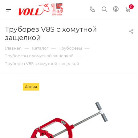
0
Труборез V8S с хомутной
защелкой
—
—
—
Главная
Каталог
Труборезы
—
Труборезы с хомутной защелкой
Труборез V8S с хомутной защелкой
Акция