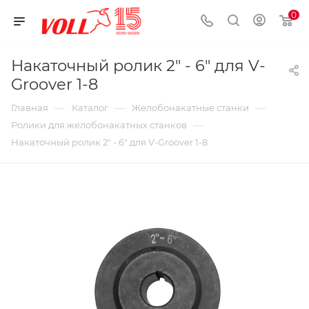
0
Накаточный ролик 2" - 6" для V-
Groover 1-8
—
—
—
Главная
Каталог
Желобонакатные станки
—
Ролики для желобонакатных станков
Накаточный ролик 2" - 6" для V-Groover 1-8