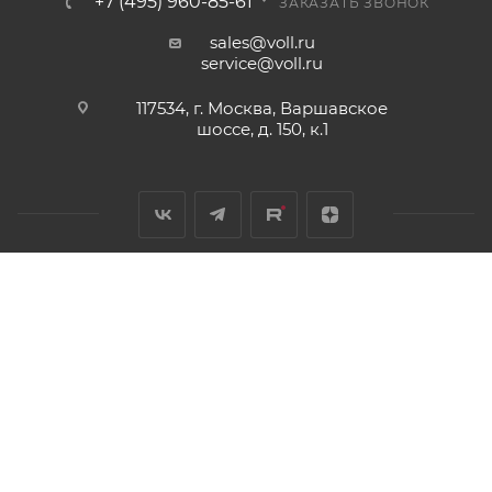
+7 (495) 960-85-61
ЗАКАЗАТЬ ЗВОНОК
sales@voll.ru
service@voll.ru
117534, г. Москва, Варшавское
шоссе, д. 150, к.1
2011 - 2026 © Инструменты и оборудование для монтажа и
обработки труб
Разработано в