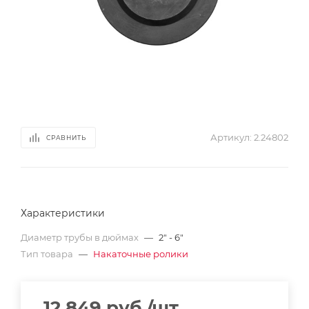
Артикул:
2.24802
СРАВНИТЬ
Характеристики
Диаметр трубы в дюймах
—
2" - 6"
Тип товара
—
Накаточные ролики
12 849
руб.
/шт