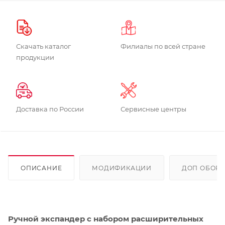
Скачать каталог
Филиалы по всей стране
продукции
Доставка по России
Сервисные центры
ОПИСАНИЕ
МОДИФИКАЦИИ
ДОП ОБОР
Ручной экспандер с набором расширительных